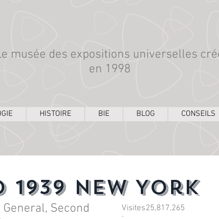
Le musée des expositions universelles cré
en 1998
GIE
HISTOIRE
BIE
BLOG
CONSEILS
o 1939 New York
2 General, Second
Visites
25,817,265
: