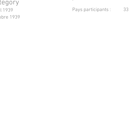
tegory
Pays participants :
33
il 1939
obre 1939