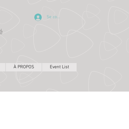
Se connecter
é
À PROPOS
Event List