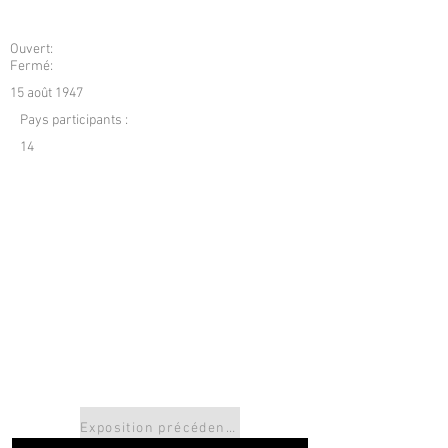
Ouvert:
Fermé:
15 août 1947
Pays participants :
14
Exposition précédente