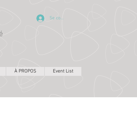
Se connecter
é
À PROPOS
Event List